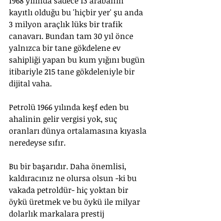
1968 yılında sadece 13 arabanın 
kayıtlı olduğu bu 'hiçbir yer' şu anda 
3 milyon araçlık lüks bir trafik 
canavarı. Bundan tam 30 yıl önce 
yalnızca bir tane gökdelene ev 
sahipliği yapan bu kum yığını bugün 
itibariyle 215 tane gökdeleniyle bir 
dijital vaha. 
Petrolü 1966 yılında keşf eden bu 
ahalinin gelir vergisi yok, suç 
oranları dünya ortalamasına kıyasla 
neredeyse sıfır.
Bu bir başarıdır. Daha önemlisi, 
kaldıracınız ne olursa olsun -ki bu 
vakada petroldür- hiç yoktan bir 
öykü üretmek ve bu öykü ile milyar 
dolarlık markalara prestij 