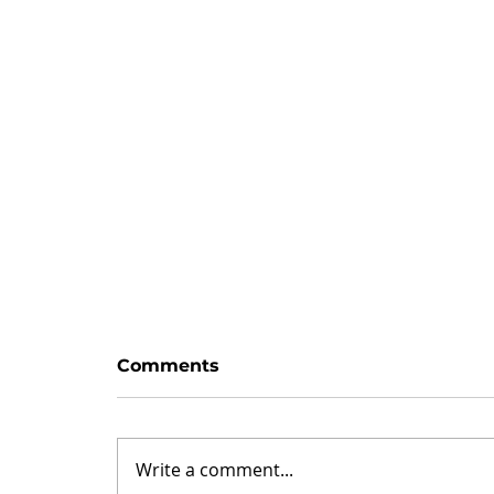
Zaman var
Comments
Hayattaki her blok, haliyle bir
değişim/sıçrama taşı değildir.
Sıkıcı taşlar vardır. Her oyunda
Write a comment...
olduğu gibi: satrançta piyonlar,