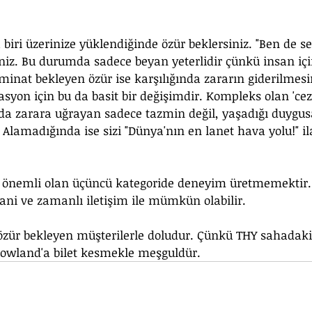
 biri üzerinize yüklendiğinde özür beklersiniz. "Ben de s
iz. Bu durumda sadece beyan yeterlidir çünkü insan içi
inat bekleyen özür ise karşılığında zararın giderilmesi
asyon için bu da basit bir değişimdir. Kompleks olan 'cez
a zarara uğrayan sadece tazmin değil, yaşadığı duygus
. Alamadığında ise sizi "Dünya'nın en lanet hava yolu!" il
in önemli olan üçüncü kategoride deneyim üretmemektir.
ani ve zamanlı iletişim ile mümkün olabilir.
özür bekleyen müşterilerle doludur. Çünkü THY sahadaki
rowland'a bilet kesmekle meşguldür.