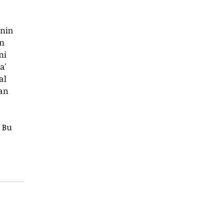
enin 
n 
ni 
a' 
al 
an 
 Bu 
 