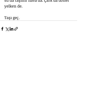
su da taşınır hava da. Çark da döner 
yelken de.
Taşı geç.