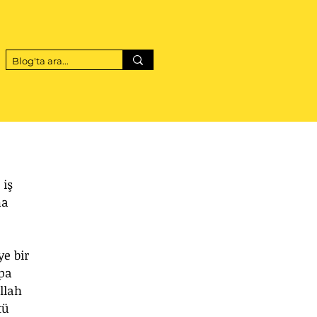
iş 
ma 
e bir 
pa 
llah 
tü 