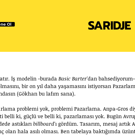
SARIDJE
ne Ol
tır. İş modelin -burada 
Basic Barter'
dan bahsediyorum- 
 olmasını, bir on yıl daha yaşamasını istiyorsan Pazarla
dasın (Gökhan bu lafım sana).
arlama problemi yok, problemi Pazarlama. Anpa-Gros diy
ti belli ki, güçlü ve belli ki, pazarlaması yok. Bugün Avru
dede astıkları 
billboard'
ı gördüm. Tasarım, mesaj artık A
inç olan hala asılı olması. Ben tabelaya baktığımda üzün