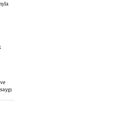
ıyla 
 
; 
ve 
saygı 