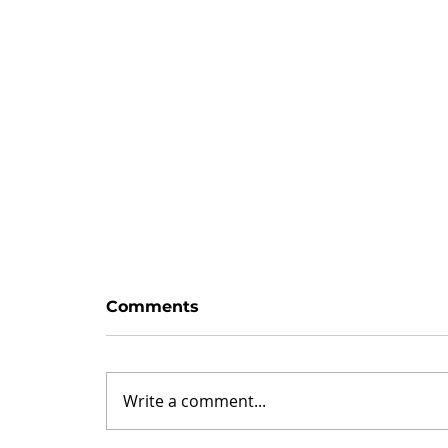
Zaman var
Comments
Hayattaki her blok, haliyle bir
değişim/sıçrama taşı değildir.
Sıkıcı taşlar vardır. Her oyunda
Write a comment...
olduğu gibi: satrançta piyonlar,
Monopoly’de arsalar...