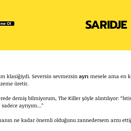
SARIDJE
ne Ol
tim klasiğiydi. Seversin sevmezsin 
ayrı
 mesele ama en k
zeme üretir.
ede demiş bilmiyorum, The Killer şöyle alıntılıyor: 
“İsti
m sadece ayrıyım…”
lmanın ne kadar önemli olduğunu zannedersem arzu etti