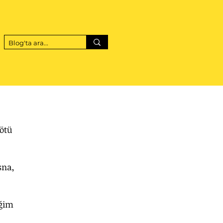
ötü 
sna, 
ğim 