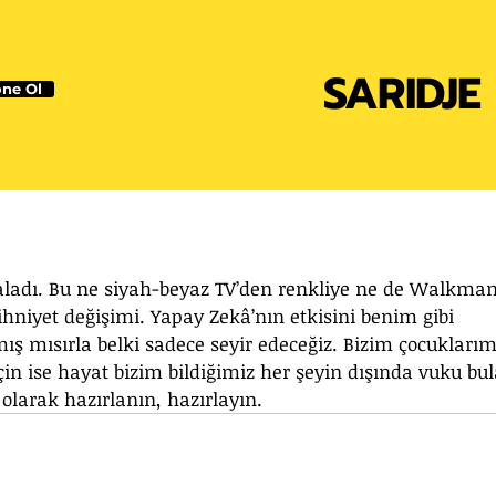
SARIDJE
ne Ol
aladı. Bu ne siyah-beyaz TV’den renkliye ne de Walkman
zihniyet değişimi. Yapay Zekâ’nın etkisini benim gibi 
mış mısırla belki sadece seyir edeceğiz. Bizim çocuklarım
için ise hayat bizim bildiğimiz her şeyin dışında vuku bul
larak hazırlanın, hazırlayın.