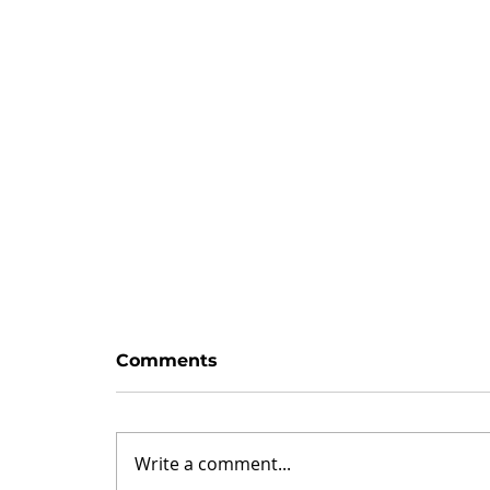
Zaman var
Comments
Hayattaki her blok, haliyle bir
değişim/sıçrama taşı değildir.
Sıkıcı taşlar vardır. Her oyunda
Write a comment...
olduğu gibi: satrançta piyonlar,