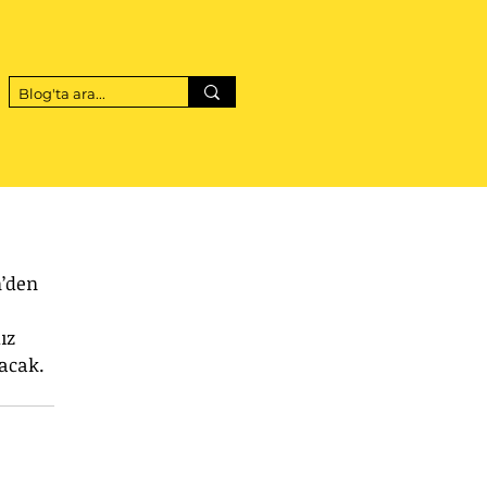
’den 
ız 
acak. 