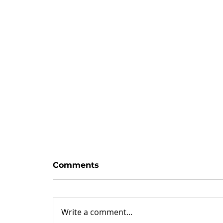
Zaman var
Comments
Hayattaki her blok, haliyle bir
değişim/sıçrama taşı değildir.
Sıkıcı taşlar vardır. Her oyunda
Write a comment...
olduğu gibi: satrançta piyonlar,