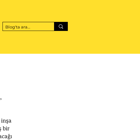
, 
 inşa 
 bir 
acağı 