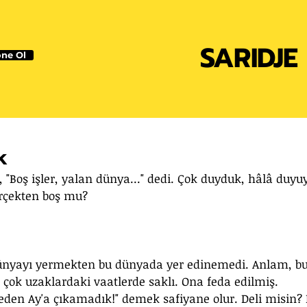
SARIDJE
ne Ol
k
 "Boş işler, yalan dünya..." dedi. Çok duyduk, hâlâ duyuy
erçekten boş mu?
 dünyayı yermekten bu dünyada yer edinemedi. Anlam, bu
 çok uzaklardaki vaatlerde saklı. Ona feda edilmiş. 
neden Ay'a çıkamadık!" demek safiyane olur. Deli misin? 