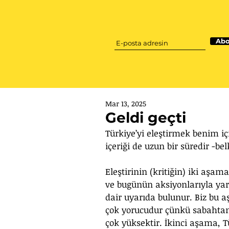
Abo
Mar 13, 2025
Geldi geçti
Türkiye’yi eleştirmek benim iç
içeriği de uzun bir süredir -be
Eleştirinin (kritiğin) iki aşama
ve bugünün aksiyonlarıyla yar
dair uyarıda bulunur. Biz bu aşa
çok yorucudur çünkü sabahtan
çok yüksektir. İkinci aşama, T