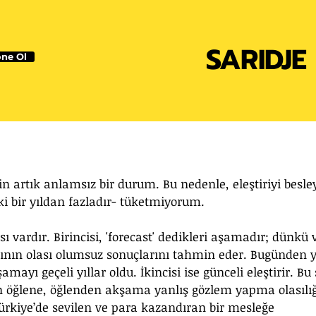
SARIDJE
ne Ol
in artık anlamsız bir durum. Bu nedenle, eleştiriyi besle
lki bir yıldan fazladır- tüketmiyorum.
sı vardır. Birincisi, 'forecast' dedikleri aşamadır; dünkü v
ının olası olumsuz sonuçlarını tahmin eder. Bugünden y
mayı geçeli yıllar oldu. İkincisi ise günceli eleştirir. Bu 
 öğlene, öğlenden akşama yanlış gözlem yapma olasılığ
ürkiye’de sevilen ve para kazandıran bir mesleğe 