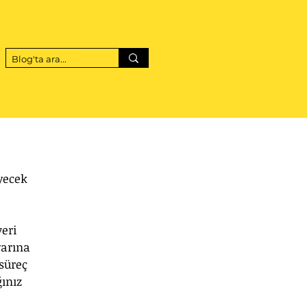
yecek 
eri 
arına 
süreç 
ınız 