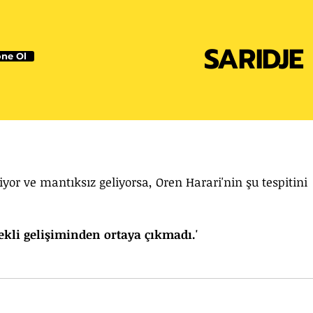
SARIDJE
ne Ol
yor ve mantıksız geliyorsa, Oren Harari'nin şu tespitini 
ekli gelişiminden ortaya çıkmadı.'