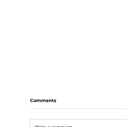
Zaman var
Comments
Hayattaki her blok, haliyle bir
değişim/sıçrama taşı değildir.
Sıkıcı taşlar vardır. Her oyunda