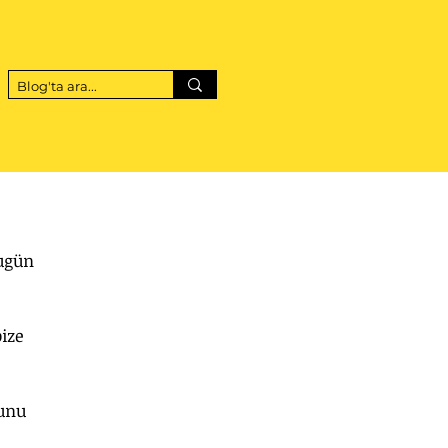
ugün 
ize 
unu 