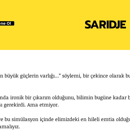
SARIDJE
ne Ol
n büyük güçlerin varlığı…” söylemi, bir çekince olarak b
da ironik bir çıkarım olduğunu, bilimin bugüne kadar b
sı gerekirdi. Ama etmiyor.
ve bu simülasyon içinde elimizdeki en hileli emtia olduğ
malıyız.