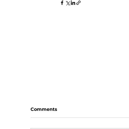
Zaman var
Comments
Hayattaki her blok, haliyle bir
değişim/sıçrama taşı değildir.