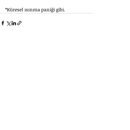
*Küresel ısınma paniği gibi.
Güvenlik işi
Alperen