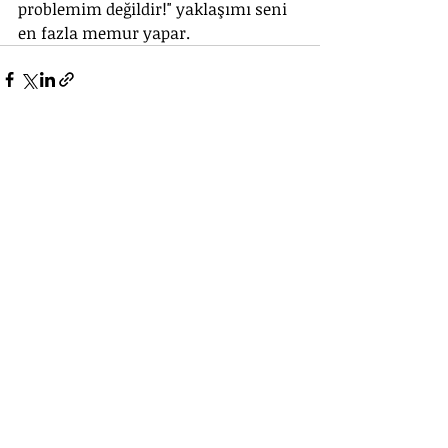
problemim değildir!" yaklaşımı seni 
en fazla memur yapar.
Güvenlik işi
Alperen