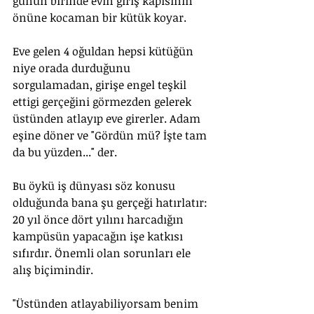
günün birinde evin giriş kapısının 
önüne kocaman bir kütük koyar. 
Eve gelen 4 oğuldan hepsi kütüğün 
niye orada durduğunu 
sorgulamadan, girişe engel teşkil 
ettigi gerçeğini görmezden gelerek 
üstünden atlayıp eve girerler. Adam 
eşine döner ve "Gördün mü? İşte tam 
da bu yüzden..." der.
Bu öykü iş dünyası söz konusu 
olduğunda bana şu gerçeği hatırlatır: 
20 yıl önce dört yılını harcadığın 
kampüsün yapacağın işe katkısı 
sıfırdır. Önemli olan sorunları ele 
alış biçimindir.
"Üstünden atlayabiliyorsam benim 