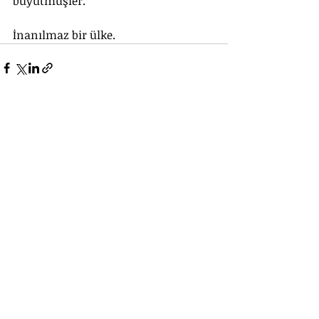
büyütmüşler.
İnanılmaz bir ülke.
Güvenlik işi
Alperen