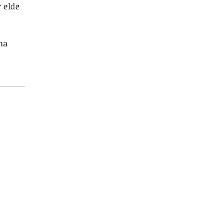
 elde 
na 