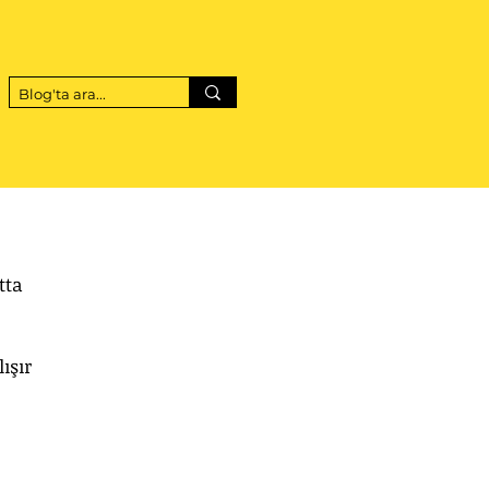
tta 
ışır 