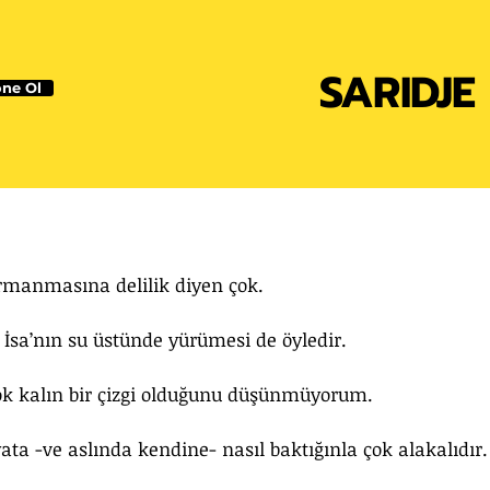
SARIDJE
ne Ol
ırmanmasına delilik diyen çok. 
e İsa’nın su üstünde yürümesi de öyledir. 
çok kalın bir çizgi olduğunu düşünmüyorum. 
ta -ve aslında kendine- nasıl baktığınla çok alakalıdır.