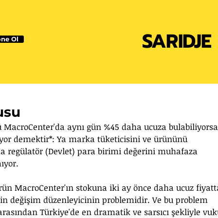
SARIDJE
ne Ol
usu
ü MacroCenter'da aynı gün %45 daha ucuza bulabiliyorsa
ıyor demektir*: Ya marka tüketicisini ve ürününü 
regülatör (Devlet) para birimi değerini muhafaza 
ıyor.
ili ürün MacroCenter'ın stokuna iki ay önce daha ucuz fiyat
skin değişim düzenleyicinin problemidir. Ve bu problem 
arasından Türkiye'de en dramatik ve sarsıcı şekliyle vuk