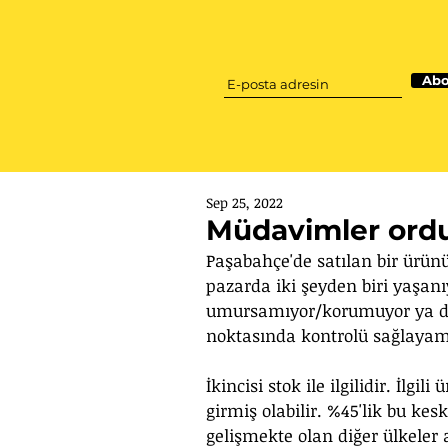
Abo
Sep 25, 2022
Müdavimler ord
Paşabahçe'de satılan bir ürün
pazarda iki şeyden biri yaşan
umursamıyor/korumuyor ya da 
noktasında kontrolü sağlayam
İkincisi stok ile ilgilidir. İlg
girmiş olabilir. %45'lik bu ke
gelişmekte olan diğer ülkeler 