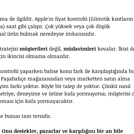
 ile ilgildir. Apple'ın fiyat kontrolü (Gümrük kısıtların
) saat gibi çalışır. Çok yüksek veya çok düşük 
jinal ürün bulmak neredeyse imkansızdır. 
atejisi 
müşterileri
 değil, 
müdavimleri
 kovalar. İkisi d
n ikincisi olmazsa olmazdır. 
 kontrolü yaparken bahse konu fark ile karşılaştığında 
 Paşabahçe mağazasından veya marketten satın alma 
im farkı yoktur. Böyle bir talep de yoktur. Çünkü nasıl 
etriye, deneyime ve ürüne kafa yormuyorsa; müşterisi 
pması için kafa yormayacaktır.
e bunun tam tersidir.
nu destekler, pazarlar ve karşılığını bir an bile 