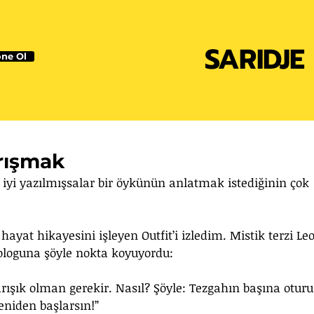
SARIDJE
ne Ol
rışmak
 iyi yazılmışsalar bir öykünün anlatmak istediğinin çok 
hayat hikayesini işleyen Outfit’i izledim. Mistik terzi Le
ologuna şöyle nokta koyuyordu:
şık olman gerekir. Nasıl? Şöyle: Tezgahın başına oturu
yeniden başlarsın!”