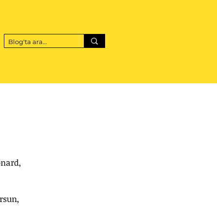
onard, 
rsun, 