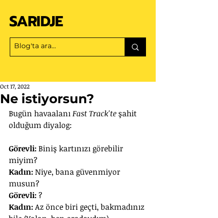
SARIDJE
Oct 17, 2022
Ne istiyorsun?
Bugün havaalanı 
Fast Track'te
 şahit 
olduğum diyalog:
Görevli:
 Biniş kartınızı görebilir 
miyim?
Kadın:
 Niye, bana güvenmiyor 
musun?
Görevli:
 ?
Kadın:
 Az önce biri geçti, bakmadınız 