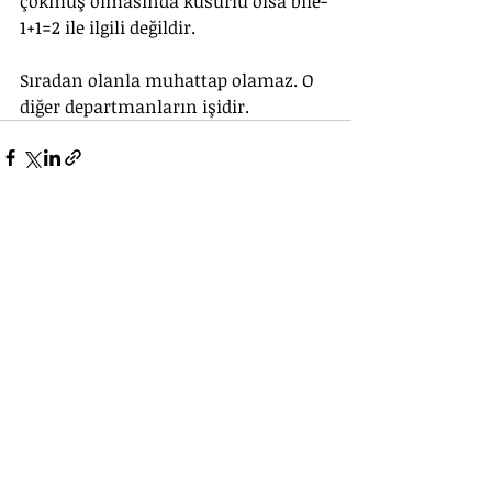
çökmüş olmasında kusurlu olsa bile- 
1+1=2 ile ilgili değildir.
Sıradan olanla muhattap olamaz. O 
diğer departmanların işidir.