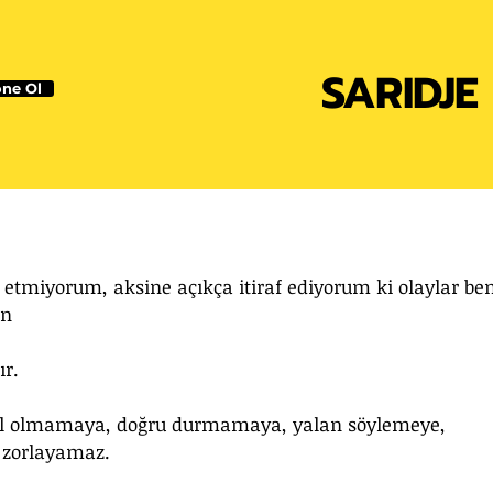
SARIDJE
ne Ol
ia etmiyorum, aksine açıkça itiraf ediyorum ki olaylar ben
ln 
r. 
il olmamaya, doğru durmamaya, yalan söylemeye, 
a zorlayamaz. 