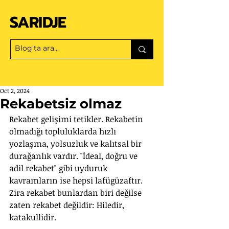
SARIDJE
Oct 2, 2024
Rekabetsiz olmaz
Rekabet gelişimi tetikler. Rekabetin 
olmadığı topluluklarda hızlı 
yozlaşma, yolsuzluk ve kalıtsal bir 
durağanlık vardır. "İdeal, doğru ve 
adil rekabet" gibi uyduruk 
kavramların ise hepsi lafügüzaftır. 
Zira rekabet bunlardan biri değilse 
zaten rekabet değildir: Hiledir, 
katakullidir.