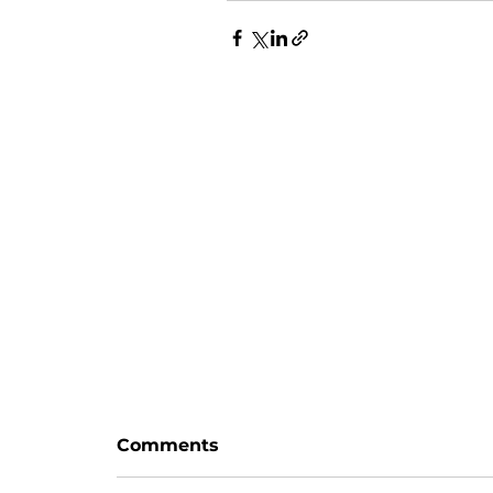
Zaman var
Comments
Hayattaki her blok, haliyle bir