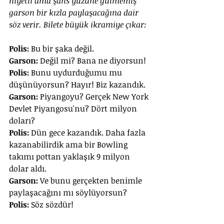
niyetli ama şans yüzüne gülmemiş 
garson bir kızla paylaşacağına dair 
söz verir. Bilete büyük ikramiye çıkar:
Polis:
 Bu bir şaka değil.
Garson:
 Değil mi? Bana ne diyorsun!
Polis:
 Bunu uydurduğumu mu 
düşünüyorsun? Hayır! Biz kazandık.
Garson:
 Piyangoyu? Gerçek New York 
Devlet Piyangosu'nu? Dört milyon 
doları?
Polis:
 Dün gece kazandık. Daha fazla 
kazanabilirdik ama bir Bowling 
takımı pottan yaklaşık 9 milyon 
dolar aldı.
Garson:
 Ve bunu gerçekten benimle 
paylaşacağını mı söylüyorsun?
Polis:
 Söz sözdür!