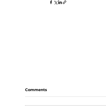
Zaman var
Comments
Hayattaki her blok, haliyle bir
değişim/sıçrama taşı değildir.