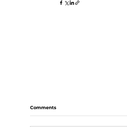
Zaman var
Comments
Hayattaki her blok, haliyle bir
değişim/sıçrama taşı değildir.