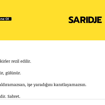
SARIDJE
ne Ol
ikirler rezil edilir.
ür, gülünür.
aldıramazsan, işe yaradığını kanıtlayamazsın.
dir. Sabret.