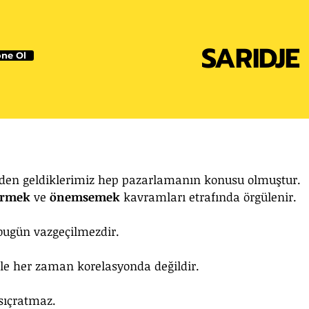
SARIDJE
ne Ol
den geldiklerimiz hep pazarlamanın konusu olmuştur. 
örmek
 ve 
önemsemek
 kavramları etrafında örgülenir. 
 bugün vazgeçilmezdir.
mle her zaman korelasyonda değildir.
 sıçratmaz.