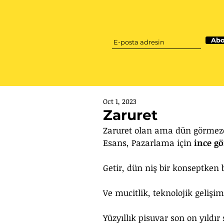
Abo
Oct 1, 2023
Zaruret
Zaruret olan ama dün görmez
Esans, Pazarlama için 
ince g
Getir, dün niş bir konseptken
Ve mucitlik, teknolojik gelişi
Yüzyıllık pisuvar son on yıldır