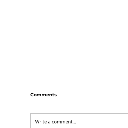
Zaman var
Comments
Hayattaki her blok, haliyle bir
değişim/sıçrama taşı değildir.
Sıkıcı taşlar vardır. Her oyunda
Write a comment...
olduğu gibi: satrançta piyonlar,