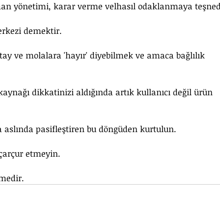
n yönetimi, karar verme velhasıl odaklanmaya teşnedi
rkezi demektir.
y ve molalara 'hayır' diyebilmek ve amaca bağlılık 
ynağı dikkatinizi aldığında artık kullanıcı değil ürün 
a aslında pasifleştiren bu döngüden kurtulun.
 çarçur etmeyin. 
imedir.