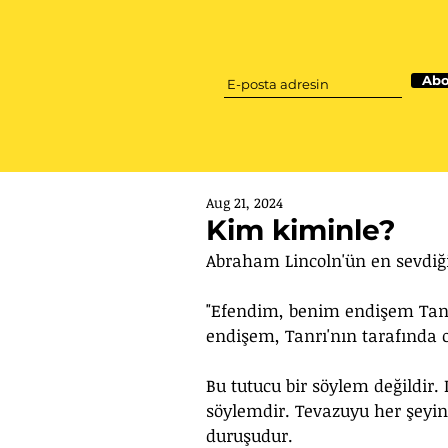
Abo
Aug 21, 2024
Kim kiminle?
Abraham Lincoln'ün en sevdiği
"Efendim, benim endişem Tanrı
endişem, Tanrı'nın tarafında 
Bu tutucu bir söylem değildir. 
söylemdir. Tevazuyu her şeyin
duruşudur.