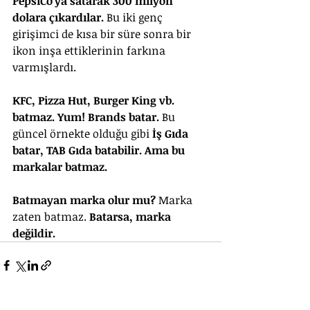
PepsiCo'ya satarak 300 milyon 
dolara çıkardılar.
 Bu iki genç 
girişimci de kısa bir süre sonra bir 
ikon inşa ettiklerinin farkına 
varmışlardı.
KFC, Pizza Hut, Burger King vb. 
batmaz. Yum! Brands batar.
 Bu 
güncel örnekte olduğu gibi 
İş Gıda 
batar, TAB Gıda batabilir. Ama bu 
markalar batmaz.
Batmayan marka olur mu?
 Marka 
zaten batmaz. 
Batarsa, marka 
değildir.