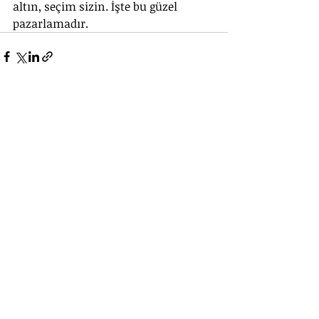
altın, seçim sizin. İşte bu güzel 
pazarlamadır.
Güvenlik işi
Alperen