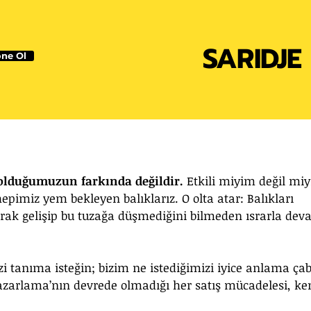
SARIDJE
ne Ol
olduğumuzun farkında değildir.
 Etkili miyim değil mi
pimiz yem bekleyen balıklarız. O olta atar: Balıkları 
rak gelişip bu tuzağa düşmediğini bilmeden ısrarla dev
izi tanıma isteğin; bizim ne istediğimizi iyice anlama ça
azarlama’nın devrede olmadığı her satış mücadelesi, ke