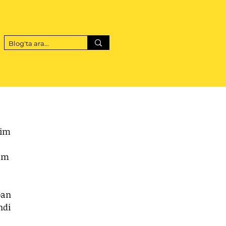
yim 
am 
ban 
ndi 