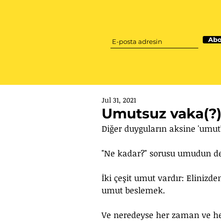
Abo
Jul 31, 2021
Umutsuz vaka(?
Diğer duyguların aksine 'umut' 
"Ne kadar?" sorusu umudun değ
İki çeşit umut vardır: Elinizd
umut beslemek. 
Ve neredeyse her zaman ve he